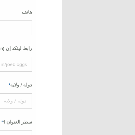
هاتف
رابط لينكد إن (LinkedIn)
دولة / ولاية
دولة / ولاية
سطر العنوان 1