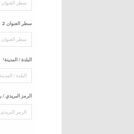
سطر العنوان 2
البلدة / المدينة
الرمز البريدي / 